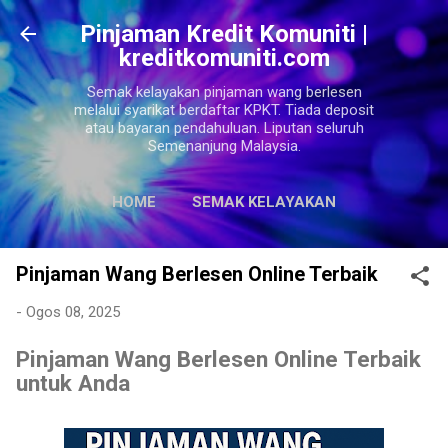
Langkau ke kandungan utama
Pinjaman Kredit Komuniti |
kreditkomuniti.com
Semak kelayakan pinjaman wang berlesen
melalui syarikat berdaftar KPKT. Tiada deposit
atau bayaran pendahuluan. Liputan seluruh
Semenanjung Malaysia.
HOME
SEMAK KELAYAKAN
LAGI…
SITEMAPS
Pinjaman Wang Berlesen Online Terbaik
-
Ogos 08, 2025
Pinjaman Wang Berlesen Online Terbaik
untuk Anda