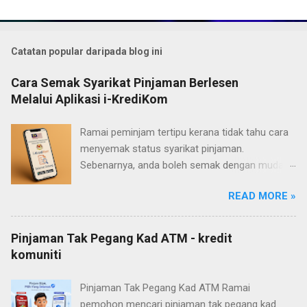
Catatan popular daripada blog ini
Cara Semak Syarikat Pinjaman Berlesen
Melalui Aplikasi i-KrediKom
Ramai peminjam tertipu kerana tidak tahu cara
menyemak status syarikat pinjaman.
Sebenarnya, anda boleh semak dengan mudah
sama ada syarikat tersebut berdaftar secara
READ MORE »
sah di bawah Kementerian Pembangunan
Kerajaan Tempatan (KPKT) atau tidak. Salah
satu cara paling mudah dan rasmi ialah
Pinjaman Tak Pegang Kad ATM - kredit
menggunakan aplikasi mudah alih i-KrediKom
komuniti
yang dibangunkan oleh KPKT khusus untuk
semakan status syarikat kredit komuniti dan
Pinjaman Tak Pegang Kad ATM Ramai
pemberi pinjam wang berlesen. Langkah-
pemohon mencari pinjaman tak pegang kad