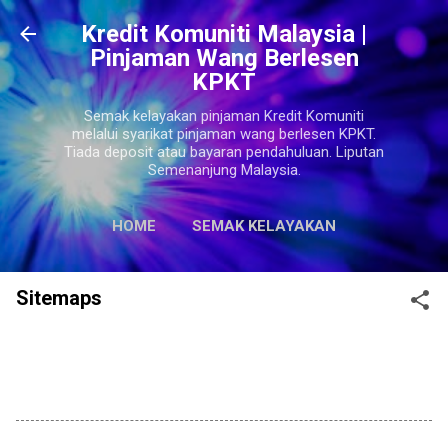
Langkau ke kandungan utama
Kredit Komuniti Malaysia |
Pinjaman Wang Berlesen
KPKT
Semak kelayakan pinjaman Kredit Komuniti
melalui syarikat pinjaman wang berlesen KPKT.
Tiada deposit atau bayaran pendahuluan. Liputan
Semenanjung Malaysia.
HOME
SEMAK KELAYAKAN
LAGI…
SITEMAPS
Sitemaps