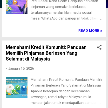
Perlu Risau Kena Scam Penipuan berkaitan
pinjaman wang semakin berleluasa,
terutamanya melalui iklan media sosial,
mesej WhatsApp dan panggilan tidak dikenali.
Ramai mangsa terpedaya dengan janji
kelulusan pantas, tetapi akhirnya kehilangan
READ MORE »
wang akibat bayaran pendahuluan, caj palsu
atau sindiket ah long. Inilah sebabnya
Memahami Kredit Komuniti: Panduan
KreditKomuniti.com diwujudkan — untuk
Memilih Pinjaman Berlesen Yang
membantu peminjam mendapatkan akses
Selamat di Malaysia
kepada pinjaman kredit komuniti yang sah,
berlesen dan selamat tanpa perlu
-
Januari 15, 2026
berhadapan risiko penipuan. Kenapa Ramai
Masih Kena Scam Pinjaman? Kebanyakan
Memahami Kredit Komuniti: Panduan Memilih
kes penipuan berlaku kerana peminjam: Tidak
Pinjaman Berlesen Yang Selamat di Malaysia
menyemak status lesen syarikat Terlalu
Apabila berdepan dengan kecemasan
percaya dengan janji “lulus 100%” Terdesak
kewangan, ramai rakyat Malaysia mula
dan terburu-buru membuat keputusan
mencari jalan untuk mendapatkan bantuan
Membayar caj pendahuluan sebelum