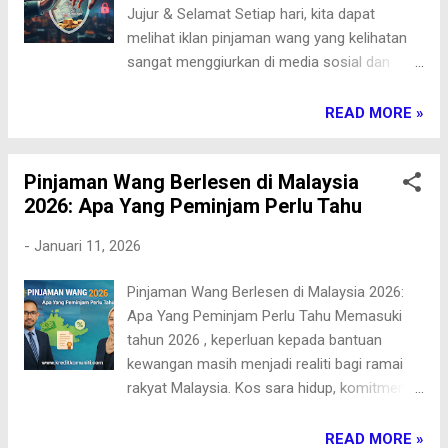
Jujur & Selamat Setiap hari, kita dapat
peminjam dan bukannya proses dalaman
melihat iklan pinjaman wang yang kelihatan
yang panjang. Apa Yang Menentukan Cepat
sangat menggiurkan di media sosial dan
Atau Lambat? Kelulusan pinjaman kredit
aplikasi mesej. Malangnya, ramai rakyat
komuniti bergantung kepada beberapa
Malaysia yang berada dalam keadaan
READ MORE »
perkara berikut: Kelengkapan Dokumen – IC,
terdesak akhirnya menjadi mangsa penipuan
slip gaji dan penyata bank yang lengkap
(scam pinjaman) sehingga mengalami
mempercepatkan proses Rekod Bayaran –
Pinjaman Wang Berlesen di Malaysia
kerugian ribuan ringgit. Di KreditKomuniti.com
pemohon y...
2026: Apa Yang Peminjam Perlu Tahu
, misi utama kami adalah untuk melindungi
peminjam . Kami membantu menghubungkan
-
Januari 11, 2026
anda dengan syarikat pinjaman wang
berlesen yang telus, jujur dan beroperasi
Pinjaman Wang Berlesen di Malaysia 2026:
mengikut undang-undang — paling penting,
Apa Yang Peminjam Perlu Tahu Memasuki
tiada caj tersembunyi . 1. Amaran : Sindiket
tahun 2026 , keperluan kepada bantuan
“Upfront Payment” Taktik paling biasa
kewangan masih menjadi realiti bagi ramai
digunakan oleh scammer ialah meminta
rakyat Malaysia. Kos sara hidup, komitmen
bayaran awal seperti: “Yuran proses” “Yuran
bulanan dan kecemasan kewangan
guaman” “Caj buka fail” atau “caj sistem”
membuatkan ramai mencari pinjaman wang
READ MORE »
Hakikatnya: Syarikat pinjaman wang berlesen