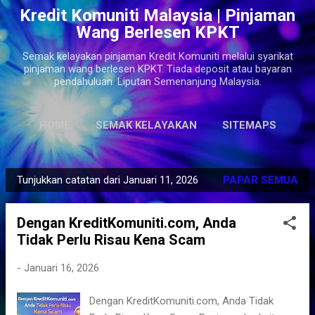
Kredit Komuniti Malaysia | Pinjaman
Langkau ke kandungan utama
Wang Berlesen KPKT
Semak kelayakan pinjaman Kredit Komuniti melalui syarikat
pinjaman wang berlesen KPKT. Tiada deposit atau bayaran
pendahuluan. Liputan Semenanjung Malaysia.
HOME
SEMAK KELAYAKAN
SITEMAPS
Tunjukkan catatan dari Januari 11, 2026
PAPAR SEMUA
C
a
Dengan KreditKomuniti.com, Anda
t
Tidak Perlu Risau Kena Scam
a
t
-
Januari 16, 2026
a
n
Dengan KreditKomuniti.com, Anda Tidak