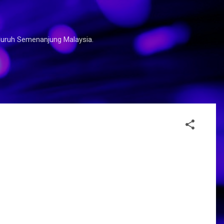
eluruh Semenanjung Malaysia.