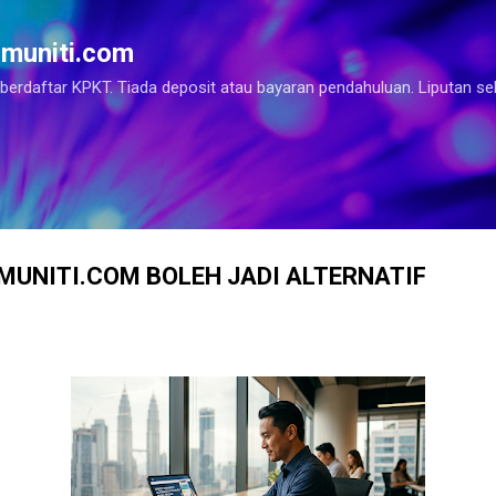
Langkau ke kandungan utama
omuniti.com
berdaftar KPKT. Tiada deposit atau bayaran pendahuluan. Liputan s
MUNITI.COM BOLEH JADI ALTERNATIF