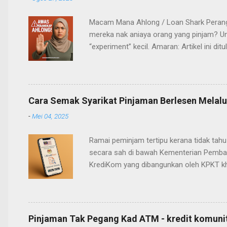
Macam Mana Ahlong / Loan Shark Perangka
mereka nak aniaya orang yang pinjam? Un
“experiment” kecil. Amaran: Artikel ini 
memang saya sediakan, supaya risiko ter
menarik – RM1,200 tetapi hanya dapat RM
peribadi (IC, bil utiliti, slip gaji) Video
akaun. N...
Cara Semak Syarikat Pinjaman Berlesen Melalui
-
Mei 04, 2025
Ramai peminjam tertipu kerana tidak tah
secara sah di bawah Kementerian Pembang
KrediKom yang dibangunkan oleh KPKT kh
Aplikasi i-KrediKom: Buka Google Play Sto
menu “Semakan Pemberi Pinjam Wang Berl
Semakan? Mengelakkan diri daripada diti
Pinjaman Tak Pegang Kad ATM - kredit komuni