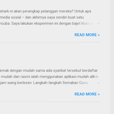
 shark ni akan perangkap pelanggan mereka? Untuk apa
edia sosial – dan akhirnya saya sendiri buat satu
encuba. Saya lakukan eksperimen ini dengan bajet khas yang
g yang ditemui di iklan Facebook. Tawaran awal nampak
READ MORE »
n dan kesungguhan saya. Mereka akan minta: Dokumen
 Tidak sampai 5 minit selepas video call , duit masuk ke
 semak dengan mudah sama ada syarikat tersebut berdaftar
 mudah dan rasmi ialah menggunakan aplikasi mudah alih i-
injam wang berlesen. Langkah-langkah Semakan Guna
KT Muat turun dan pasang aplikasi Buka aplikasi dan pilih
READ MORE »
esen dipaparkan sebagai AKTIF Kenapa Penting Buat
syarikat sah & diluluskan Maklumat dalam aplik...