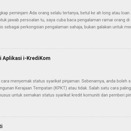
p peminjam Ada orang selalu tertanya, betul ke ah long atau loan
tuk jawab persoalan tu, saya cuba baca pengalaman ramai orang di m
ditulis sebagai perkongsian pengalaman sahaja, bukan galakan untuk m
kawal. Permulaan Saya cuba apply pinjaman daripada seorang ah lon
960 in-hand . Baki dianggap caj awal kononnya untuk “uji” dokume
 call untuk sahkan wajah sama dengan IC Tandatangan perjanjian ringkas
 Aplikasi i-KrediKom
u cara menyemak status syarikat pinjaman. Sebenarnya, anda boleh
unan Kerajaan Tempatan (KPKT) atau tidak. Salah satu cara paling
usus untuk semakan status syarikat kredit komuniti dan pemberi p
re atau Apple App Store Cari aplikasi “i-KrediKom” keluaran rasmi KP
esen” Taip nama syarikat yang anda ingin semak Pastikan status l
pu oleh Ah Long atau scammer Pastikan anda hanya berurusan dengan 
ti