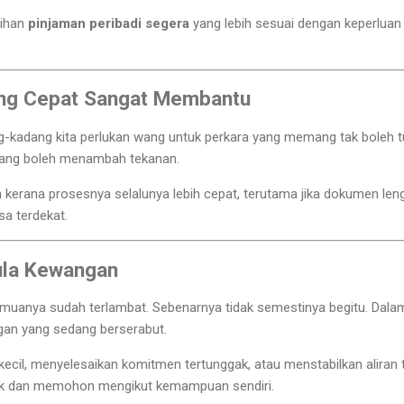
lihan
pinjaman peribadi segera
yang lebih sesuai dengan keperlua
Yang Cepat Sangat Membantu
g-kadang kita perlukan wang untuk perkara yang memang tak boleh 
ang boleh menambah tekanan.
h kerana prosesnya selalunya lebih cepat, terutama jika dokumen leng
a terdekat.
ula Kewangan
emuanya sudah terlambat. Sebenarnya tidak semestinya begitu. Dala
an yang sedang berserabut.
il, menyelesaikan komitmen tertunggak, atau menstabilkan aliran t
lik dan memohon mengikut kemampuan sendiri.