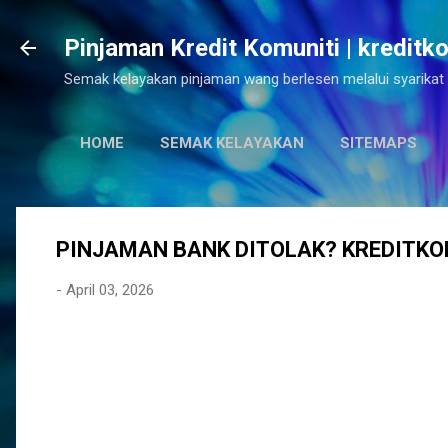
Pinjaman Kredit Komuniti | kreditk
Semak kelayakan pinjaman wang berlesen melalui syarikat 
HOME
SEMAK KELAYAKAN
SITEMAPS
PINJAMAN BANK DITOLAK? KREDITKO
-
April 03, 2026