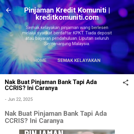
Langkau ke kandungan utama
Pinjaman Kredit Komuniti |
kreditkomuniti.com
Semak kelayakan pinjaman wang berlesen
melalui syarikat berdaftar KPKT. Tiada deposit
atau bayaran pendahuluan. Liputan seluruh
Semenanjung Malaysia.
HOME
SEMAK KELAYAKAN
LAGI…
SITEMAPS
Nak Buat Pinjaman Bank Tapi Ada
CCRIS? Ini Caranya
-
Jun 22, 2025
Nak Buat Pinjaman Bank Tapi Ada
CCRIS? Ini Caranya