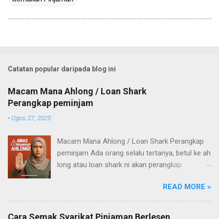
Catatan popular daripada blog ini
Macam Mana Ahlong / Loan Shark
Perangkap peminjam
-
Ogos 27, 2025
Macam Mana Ahlong / Loan Shark Perangkap
peminjam Ada orang selalu tertanya, betul ke ah
long atau loan shark ni akan perangkap
pelanggan mereka? Untuk apa mereka nak
READ MORE »
aniaya orang yang pinjam? Untuk jawab
persoalan tu, saya cuba baca pengalaman
ramai orang di media sosial – dan akhirnya
Cara Semak Syarikat Pinjaman Berlesen