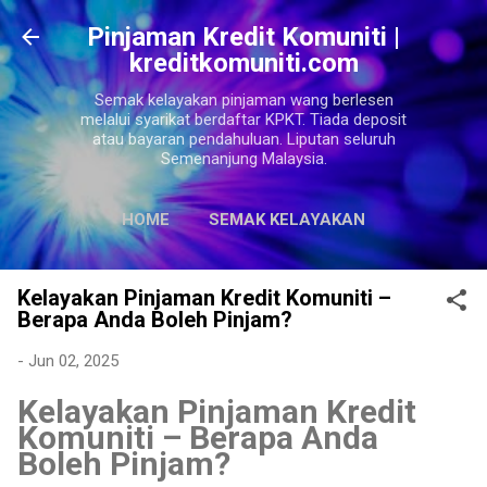
Langkau ke kandungan utama
Pinjaman Kredit Komuniti |
kreditkomuniti.com
Semak kelayakan pinjaman wang berlesen
melalui syarikat berdaftar KPKT. Tiada deposit
atau bayaran pendahuluan. Liputan seluruh
Semenanjung Malaysia.
HOME
SEMAK KELAYAKAN
LAGI…
SITEMAPS
Kelayakan Pinjaman Kredit Komuniti –
Berapa Anda Boleh Pinjam?
-
Jun 02, 2025
Kelayakan Pinjaman Kredit
Komuniti – Berapa Anda
Boleh Pinjam?