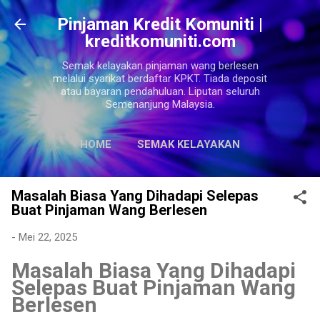
Langkau ke kandungan utama
Pinjaman Kredit Komuniti |
kreditkomuniti.com
Semak kelayakan pinjaman wang berlesen
melalui syarikat berdaftar KPKT. Tiada deposit
atau bayaran pendahuluan. Liputan seluruh
Semenanjung Malaysia.
HOME
SEMAK KELAYAKAN
LAGI…
SITEMAPS
Masalah Biasa Yang Dihadapi Selepas
Buat Pinjaman Wang Berlesen
-
Mei 22, 2025
Masalah Biasa Yang Dihadapi
Selepas Buat Pinjaman Wang
Berlesen