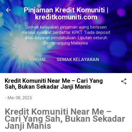
Langkau ke kandungan utama
Pinjaman Kredit Komuniti |
kreditkomuniti.com
Semak kelayakan pinjaman wang berlesen
melalui syarikat berdaftar KPKT. Tiada deposit
atau bayaran pendahuluan. Liputan seluruh
Semenanjung Malaysia.
HOME
SEMAK KELAYAKAN
LAGI…
SITEMAPS
Kredit Komuniti Near Me – Cari Yang
Sah, Bukan Sekadar Janji Manis
-
Mei 08, 2025
Kredit Komuniti Near Me –
Cari Yang Sah, Bukan Sekadar
Janji Manis