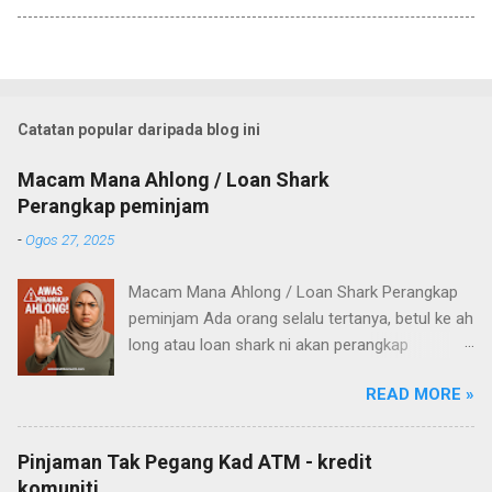
Catatan popular daripada blog ini
Macam Mana Ahlong / Loan Shark
Perangkap peminjam
-
Ogos 27, 2025
Macam Mana Ahlong / Loan Shark Perangkap
peminjam Ada orang selalu tertanya, betul ke ah
long atau loan shark ni akan perangkap
pelanggan mereka? Untuk apa mereka nak
READ MORE »
aniaya orang yang pinjam? Untuk jawab
persoalan tu, saya cuba baca pengalaman
ramai orang di media sosial – dan akhirnya
Pinjaman Tak Pegang Kad ATM - kredit
saya sendiri buat satu “experiment” kecil.
komuniti