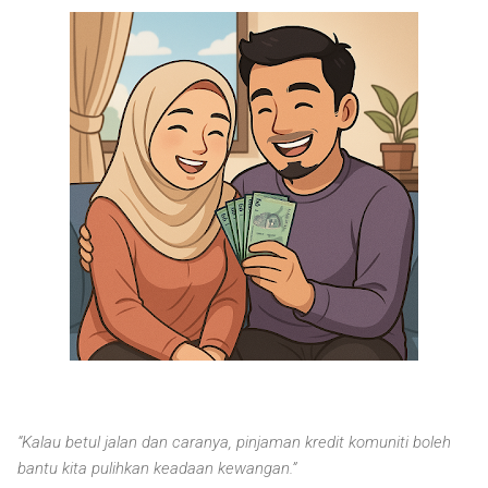
“Kalau betul jalan dan caranya, pinjaman kredit komuniti boleh
bantu kita pulihkan keadaan kewangan.”