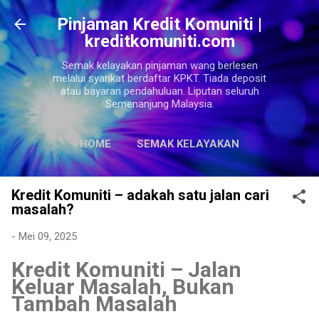
Langkau ke kandungan utama
Pinjaman Kredit Komuniti |
kreditkomuniti.com
Semak kelayakan pinjaman wang berlesen
melalui syarikat berdaftar KPKT. Tiada deposit
atau bayaran pendahuluan. Liputan seluruh
Semenanjung Malaysia.
HOME
SEMAK KELAYAKAN
LAGI…
SITEMAPS
Kredit Komuniti – adakah satu jalan cari
masalah?
-
Mei 09, 2025
Kredit Komuniti – Jalan
Keluar Masalah, Bukan
Tambah Masalah