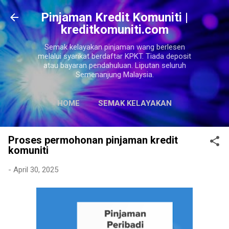
Langkau ke kandungan utama
Pinjaman Kredit Komuniti |
kreditkomuniti.com
Semak kelayakan pinjaman wang berlesen
melalui syarikat berdaftar KPKT. Tiada deposit
atau bayaran pendahuluan. Liputan seluruh
Semenanjung Malaysia.
HOME
SEMAK KELAYAKAN
LAGI…
SITEMAPS
Proses permohonan pinjaman kredit
komuniti
-
April 30, 2025