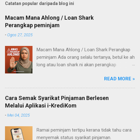
Catatan popular daripada blog ini
Macam Mana Ahlong / Loan Shark
Perangkap peminjam
-
Ogos 27, 2025
Macam Mana Ahlong / Loan Shark Perangkap
peminjam Ada orang selalu tertanya, betul ke ah
long atau loan shark ni akan perangkap
pelanggan mereka? Untuk apa mereka nak
READ MORE »
aniaya orang yang pinjam? Untuk jawab
persoalan tu, saya cuba baca pengalaman
ramai orang di media sosial – dan akhirnya
Cara Semak Syarikat Pinjaman Berlesen
saya sendiri buat satu “experiment” kecil.
Melalui Aplikasi i-KrediKom
Amaran: Artikel ini ditulis sebagai perkongsian
-
Mei 04, 2025
pengalaman sahaja, bukan galakan untuk
mencuba. Saya lakukan eksperimen ini dengan
Ramai peminjam tertipu kerana tidak tahu cara
bajet khas yang memang saya sediakan,
menyemak status syarikat pinjaman.
supaya risiko terkawal. Permulaan Saya cuba