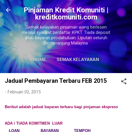
Langkau ke kandungan utama
Pinjaman Kredit Komuniti |
kreditkomuniti.com
Semak kelayakan pinjaman wang berlesen
melalui syarikat berdaftar KPKT. Tiada deposit
atau bayaran pendahuluan. Liputan seluruh
Semenanjung Malaysia.
HOME
SEMAK KELAYAKAN
LAGI…
SITEMAPS
Jadual Pembayaran Terbaru FEB 2015
-
Februari 02, 2015
Berikut adalah jadual bayaran terbaru bagi pinjaman ekspress
ADA / TIADA KOMITMEN LUAR
LOAN BAYARAN TEMPOH