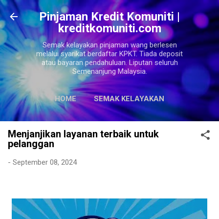
Langkau ke kandungan utama
Pinjaman Kredit Komuniti |
kreditkomuniti.com
Semak kelayakan pinjaman wang berlesen
melalui syarikat berdaftar KPKT. Tiada deposit
atau bayaran pendahuluan. Liputan seluruh
Semenanjung Malaysia.
HOME
SEMAK KELAYAKAN
LAGI…
SITEMAPS
Menjanjikan layanan terbaik untuk
pelanggan
-
September 08, 2024