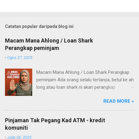
Catatan popular daripada blog ini
Macam Mana Ahlong / Loan Shark
Perangkap peminjam
-
Ogos 27, 2025
Macam Mana Ahlong / Loan Shark Perangkap
peminjam Ada orang selalu tertanya, betul ke ah
long atau loan shark ni akan perangkap
pelanggan mereka? Untuk apa mereka nak
READ MORE »
aniaya orang yang pinjam? Untuk jawab
persoalan tu, saya cuba baca pengalaman
ramai orang di media sosial – dan akhirnya
Pinjaman Tak Pegang Kad ATM - kredit
saya sendiri buat satu “experiment” kecil.
komuniti
Amaran: Artikel ini ditulis sebagai perkongsian
-
Julai 06, 2025