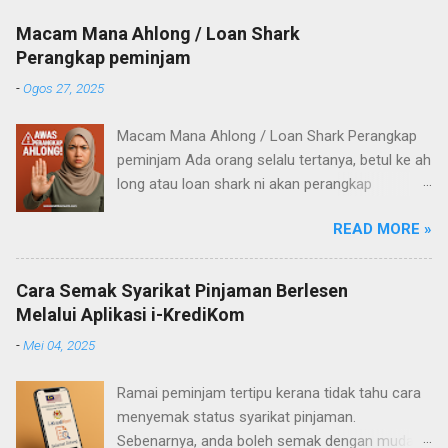
Macam Mana Ahlong / Loan Shark
Perangkap peminjam
-
Ogos 27, 2025
Macam Mana Ahlong / Loan Shark Perangkap
peminjam Ada orang selalu tertanya, betul ke ah
long atau loan shark ni akan perangkap
pelanggan mereka? Untuk apa mereka nak
READ MORE »
aniaya orang yang pinjam? Untuk jawab
persoalan tu, saya cuba baca pengalaman
ramai orang di media sosial – dan akhirnya
Cara Semak Syarikat Pinjaman Berlesen
saya sendiri buat satu “experiment” kecil.
Melalui Aplikasi i-KrediKom
Amaran: Artikel ini ditulis sebagai perkongsian
-
Mei 04, 2025
pengalaman sahaja, bukan galakan untuk
mencuba. Saya lakukan eksperimen ini dengan
Ramai peminjam tertipu kerana tidak tahu cara
bajet khas yang memang saya sediakan,
menyemak status syarikat pinjaman.
supaya risiko terkawal. Permulaan Saya cuba
Sebenarnya, anda boleh semak dengan mudah
apply pinjaman daripada seorang ah long yang