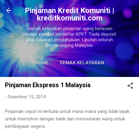
Langkau ke kandungan utama
Pinjaman Kredit Komuniti |
kreditkomuniti.com
Semak kelayakan pinjaman wang berlesen
melalui syarikat berdaftar KPKT. Tiada deposit
atau bayaran pendahuluan. Liputan seluruh
Semenanjung Malaysia.
HOME
SEMAK KELAYAKAN
LAGI…
SITEMAPS
Pinjaman Ekspress 1 Malaysia
-
Disember 15, 2014
Pinjaman cepat ini terbuka untuk mana mana yang tidak layak
untuk memohon dengan bank dan memerlukan wang untuk
pembiayaan segera.